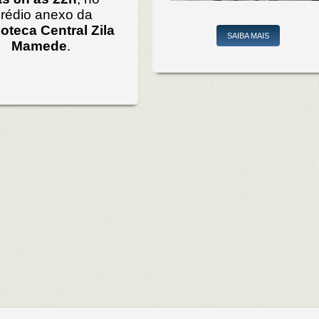
rédio anexo da
ioteca Central Zila
SAIBA MAIS
Mamede
.