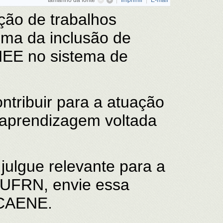
tamanho da fonte
Imprimir
E-mail
ção de trabalhos
tema da inclusão de
NEE no sistema de
ntribuir para a atuação
-aprendizagem voltada
julgue relevante para a
 UFRN, envie essa
 CAENE.