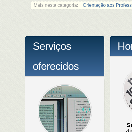
Mais nesta categoria:
Orientação aos Profess
Serviços
Hor
oferecidos
S
da