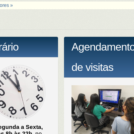
ores »
ário
Agendament
de visitas
egunda a Sexta,
s 8h às 22h
, no