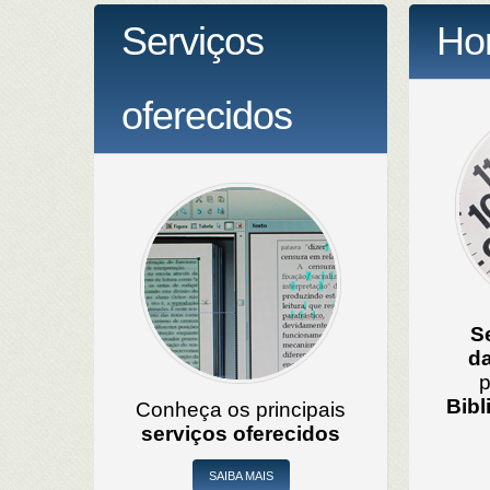
Serviços
Hor
oferecidos
S
da
p
Bibl
Conheça os principais
serviços oferecidos
SAIBA MAIS