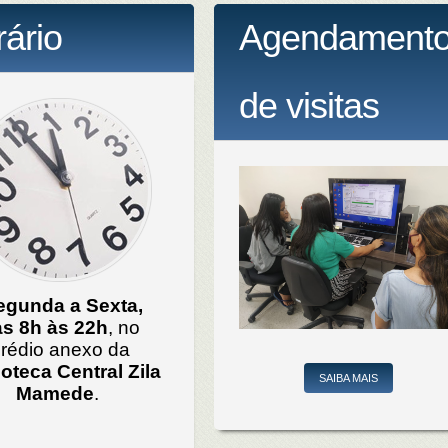
ário
Agendament
de visitas
egunda a Sexta,
s 8h às 22h
, no
rédio anexo da
ioteca Central Zila
SAIBA MAIS
Mamede
.